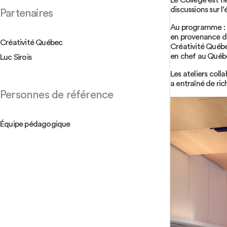
Le Collège est f
discussions sur l
Partenaires
Au programme : u
en provenance d’é
Créativité Québec
Créativité Québe
en chef au Québec
Luc Sirois
Les ateliers coll
a entraîné de ri
Personnes de référence
Équipe pédagogique