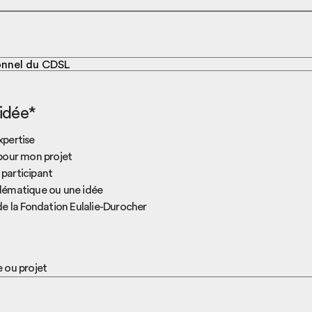
 idée*
xpertise
pour mon projet
participant
lématique ou une idée
de la Fondation Eulalie-Durocher
e ou projet