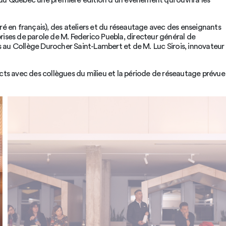
s du Québec une première édition d’un événement qui ouvrira les
é en français), des ateliers et du réseautage avec des enseignants
prises de parole de M. Federico Puebla, directeur général de
au Collège Durocher Saint-Lambert et de M. Luc Sirois, innovateur
pects avec des collègues du milieu et la période de réseautage prévue