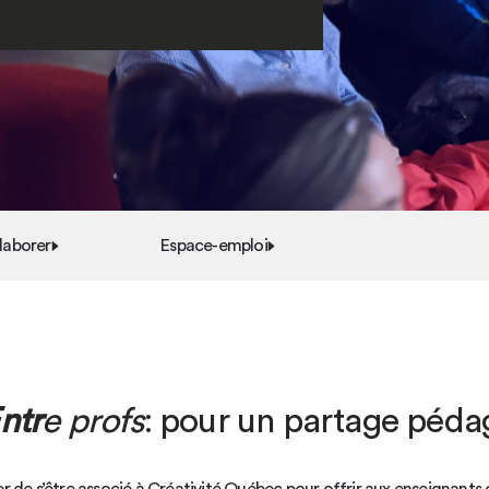
laborer
Espace-emploi
ntr
e profs
: pour un partage péd