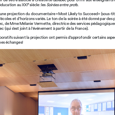
ier de s’être associé à Créativité Québec pour offrir aux enseignant
e
’éducation au XXI
siècle : les
Soirées entre profs
.
ne projection du documentaire « Most Likely to Succeed » (sous-titr
coles et d’horizons variés. Le ton de la soirée à été donné par des 
c, de Mme Mélanie Vermette, directrice des services pédagogiques 
 (qui s’est joint à l’événement à partir de la France).
aboratifs suivant la projection ont permis d’approfondir certains as
ches échanges!