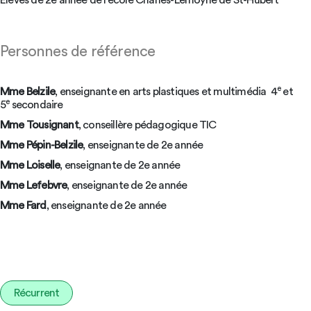
Élèves de 2e année de l’école Charles-Lemoyne de St-Hubert
Personnes de référence
e
Mme Belzile
, enseignante en arts plastiques et multimédia 4
et
e
5
secondaire
Mme Tousignant
, conseillère pédagogique TIC
Mme Pépin-Belzile
, enseignante de 2e année
Mme Loiselle
, enseignante de 2e année
Mme Lefebvre
, enseignante de 2e année
Mme Fard
, enseignante de 2e année
Récurrent