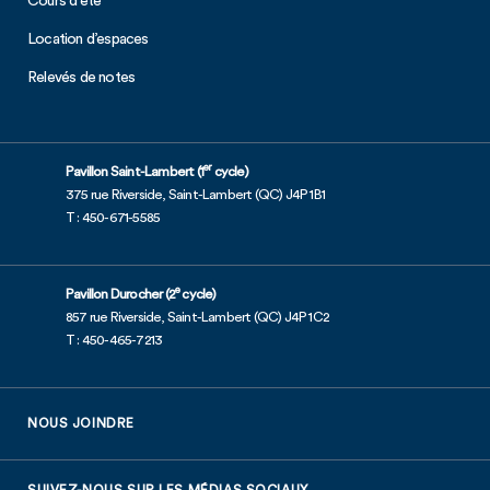
Cours d’été
Location d’espaces
Relevés de notes
er
Pavillon Saint-Lambert (1
cycle)
375 rue Riverside, Saint-Lambert (QC) J4P 1B1
T : 450-671-5585
e
Pavillon Durocher (2
cycle)
857 rue Riverside, Saint-Lambert (QC) J4P 1C2
T : 450-465-7213
NOUS JOINDRE